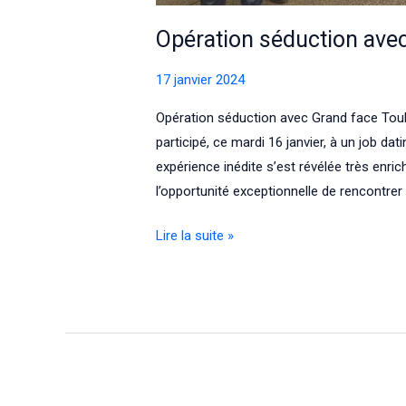
Opération séduction ave
17 janvier 2024
Opération séduction avec Grand face Tou
participé, ce mardi 16 janvier, à un job d
expérience inédite s’est révélée très enri
l’opportunité exceptionnelle de rencontr
Opération
Lire la suite »
séduction
avec
Grand
face
Toulouse