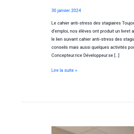
30 janvier 2024
Le cahier anti-stress des stagiaires Toujo
d’emploi, nos élèves ont produit un livre
le lien suivant cahier anti-stress des st
conseils mais aussi quelques activités po
Concepteur.rice Développeur.se […]
Le
Lire la suite »
cahier
anti-
stress
des
stagiaires