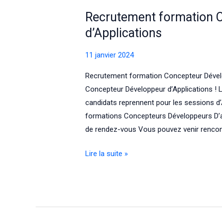
Recrutement formation 
d’Applications
11 janvier 2024
Recrutement formation Concepteur Dévelop
Concepteur Développeur d’Applications ! L
candidats reprennent pour les sessions d
formations Concepteurs Développeurs D’a
de rendez-vous Vous pouvez venir rencon
Recrutement
Lire la suite »
formation
Concepteur
Développeur
d’Applications