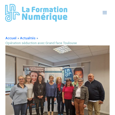
Aller
au
contenu
MAIN
MEN
Accueil
Actualités
Opération séduction avec Grand face Toulouse