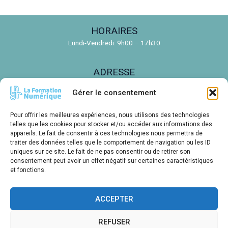
HORAIRES
Lundi-Vendredi: 9h00 – 17h30
ADRESSE
150 Rue de la Découverte, 31670 Labège
Gérer le consentement
EMAIL
Pour offrir les meilleures expériences, nous utilisons des technologies
telles que les cookies pour stocker et/ou accéder aux informations des
contact@ldnr.fr
appareils. Le fait de consentir à ces technologies nous permettra de
traiter des données telles que le comportement de navigation ou les ID
uniques sur ce site. Le fait de ne pas consentir ou de retirer son
TÉLÉPHONE
consentement peut avoir un effet négatif sur certaines caractéristiques
05 61 00 14 85
et fonctions.
ACCEPTER
Créations E. LE BARON pour LDNR - Toutes reproductions sans
REFUSER