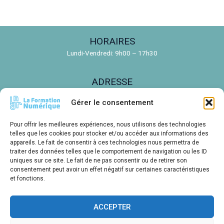
HORAIRES
Lundi-Vendredi: 9h00 – 17h30
ADRESSE
150 Rue de la Découverte, 31670 Labège
Gérer le consentement
EMAIL
Pour offrir les meilleures expériences, nous utilisons des technologies
contact@ldnr.fr
telles que les cookies pour stocker et/ou accéder aux informations des
appareils. Le fait de consentir à ces technologies nous permettra de
traiter des données telles que le comportement de navigation ou les ID
TÉLÉPHONE
uniques sur ce site. Le fait de ne pas consentir ou de retirer son
consentement peut avoir un effet négatif sur certaines caractéristiques
05 61 00 14 85
et fonctions.
ACCEPTER
Créations E. LE BARON pour LDNR - Toutes reproductions sans