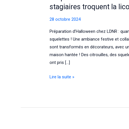
stagiaires troquent la lic
28 octobre 2024
Préparation d’Halloween chez LDNR : quand
squelettes ! Une ambiance festive et colla
sont transformés en décorateurs, avec un
maison hantée ! Des citrouilles, des squel
ont pris […]
Préparation
Lire la suite »
d’Halloween
chez
LDNR
:
quand
nos