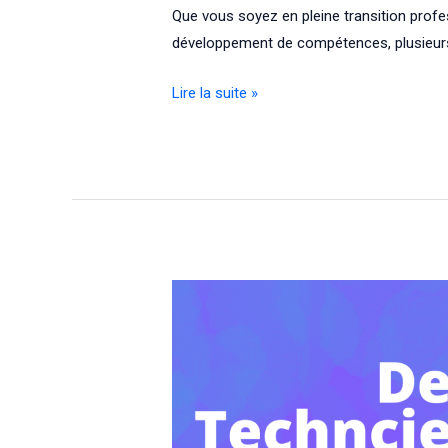
Que vous soyez en pleine transition profe
développement de compétences, plusieurs 
Comment
Lire la suite »
choisir
son
centre
de
formation
:
un
guide
pratique