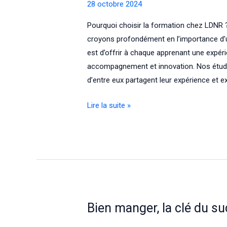
28 octobre 2024
Pourquoi choisir la formation chez LDNR
croyons profondément en l’importance d’un
est d’offrir à chaque apprenant une expér
accompagnement et innovation. Nos étudi
d’entre eux partagent leur expérience et e
Pourquoi
Lire la suite »
choisir
la
formation
à
distance
chez
LDNR
Bien manger, la clé du su
?