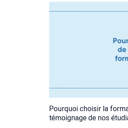
stagiaires
troquent
la
licorne
pour
des
squelettes
!
Pourquoi choisir la form
témoignage de nos étudi