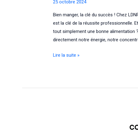
Le
25 octobre 2024
témoignage
Bien manger, la clé du succès ! Chez LDN
de
est la clé de la réussite professionnelle. Et
nos
tout simplement une bonne alimentation 
étudiants
directement notre énergie, notre concentr
Bien
Lire la suite »
manger,
la
clé
du
succès
!