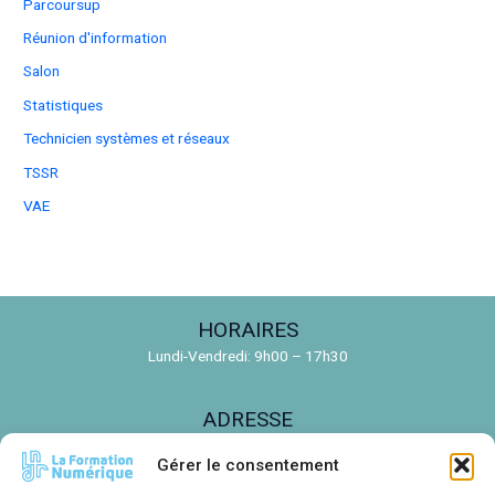
Parcoursup
Réunion d'information
Salon
Statistiques
Technicien systèmes et réseaux
TSSR
VAE
HORAIRES
Lundi-Vendredi: 9h00 – 17h30
ADRESSE
150 Rue de la Découverte, 31670 Labège
Gérer le consentement