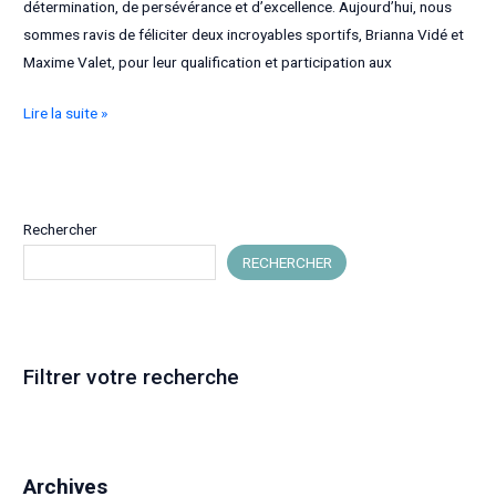
détermination, de persévérance et d’excellence. Aujourd’hui, nous
sommes ravis de féliciter deux incroyables sportifs, Brianna Vidé et
Maxime Valet, pour leur qualification et participation aux
Nos
Lire la suite »
champions
aux
Jeux
Paralympiques
Rechercher
de
RECHERCHER
2024
:
Félicitations
à
Filtrer votre recherche
Brianna
Vidé
et
Maxime
Archives