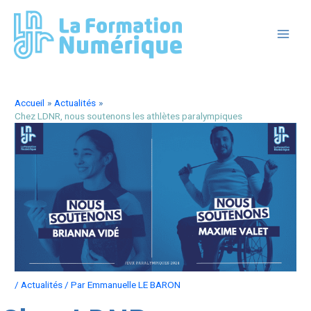
Aller
au
contenu
MAIN
MEN
Accueil
Actualités
Chez LDNR, nous soutenons les athlètes paralympiques
/
Actualités
/ Par
Emmanuelle LE BARON