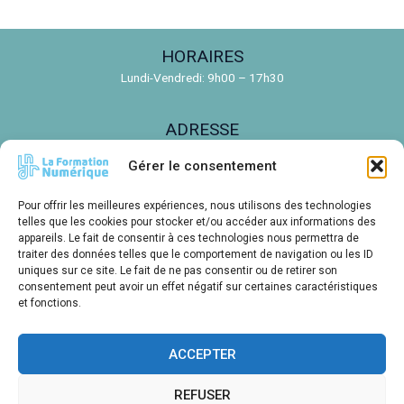
HORAIRES
Lundi-Vendredi: 9h00 – 17h30
ADRESSE
150 Rue de la Découverte, 31670 Labège
Gérer le consentement
EMAIL
Pour offrir les meilleures expériences, nous utilisons des technologies
telles que les cookies pour stocker et/ou accéder aux informations des
contact@ldnr.fr
appareils. Le fait de consentir à ces technologies nous permettra de
traiter des données telles que le comportement de navigation ou les ID
uniques sur ce site. Le fait de ne pas consentir ou de retirer son
TÉLÉPHONE
consentement peut avoir un effet négatif sur certaines caractéristiques
05 61 00 14 85
et fonctions.
ACCEPTER
Créations E. LE BARON pour LDNR - Toutes reproductions sans
REFUSER