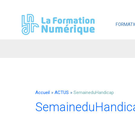
Aller
au
contenu
FORMATI
Accueil
ACTUS
SemaineduHandicap
SemaineduHandic