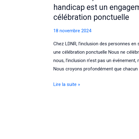
handicap est un engagem
célébration ponctuelle
18 novembre 2024
Chez LDNR, l’inclusion des personnes en 
une célébration ponctuelle Nous ne célé
nous, l’inclusion n’est pas un événement,
Nous croyons profondément que chacun d
Chez
Lire la suite »
LDNR,
l’inclusion
des
personnes
en
situation