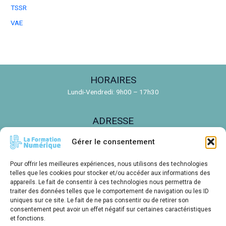
TSSR
VAE
HORAIRES
Lundi-Vendredi: 9h00 – 17h30
ADRESSE
150 Rue de la Découverte, 31670 Labège
Gérer le consentement
EMAIL
Pour offrir les meilleures expériences, nous utilisons des technologies
contact@ldnr.fr
telles que les cookies pour stocker et/ou accéder aux informations des
appareils. Le fait de consentir à ces technologies nous permettra de
traiter des données telles que le comportement de navigation ou les ID
TÉLÉPHONE
uniques sur ce site. Le fait de ne pas consentir ou de retirer son
consentement peut avoir un effet négatif sur certaines caractéristiques
05 61 00 14 85
et fonctions.