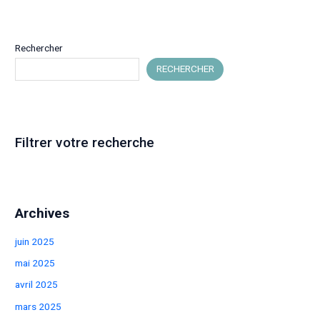
sein
de
l’équipe
Rechercher
communication
RECHERCHER
chez
LDNR
:
Un
Filtrer votre recherche
nouveau
chapitre
commence
!
Archives
juin 2025
mai 2025
avril 2025
mars 2025