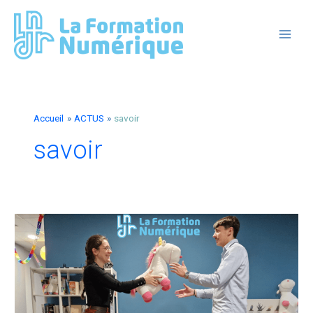
Aller
au
contenu
MAIN
MEN
Accueil
ACTUS
savoir
savoir