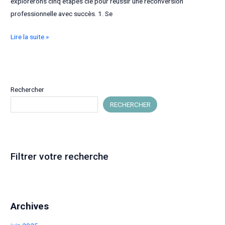
explorerons cinq étapes clé pour réussir une reconversion
professionnelle avec succès. 1. Se
La
Lire la suite »
reconversion
professionnelle
:
accessible
Rechercher
à
RECHERCHER
tous
!
Filtrer votre recherche
Archives