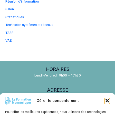
Réunion d'information
Salon
Statistiques
Technicien systèmes et réseaux
TSSR
VAE
HORAIRES
Lundi-Vendredi: 9h00 – 17h30
ADRESSE
150 Rue de la Découverte, 31670 Labège
Gérer le consentement
EMAIL
Pour offrir les meilleures expériences, nous utilisons des technologies