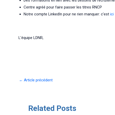
Des formations en lien avec les besoins de recruteme
Centre agréé pour faire passer les titres RNCP
Notre compte LinkedIn pour ne rien manquer: c’est
ici
L’équipe LDNR,
Navigation
←
Article précédent
des
articles
Related Posts