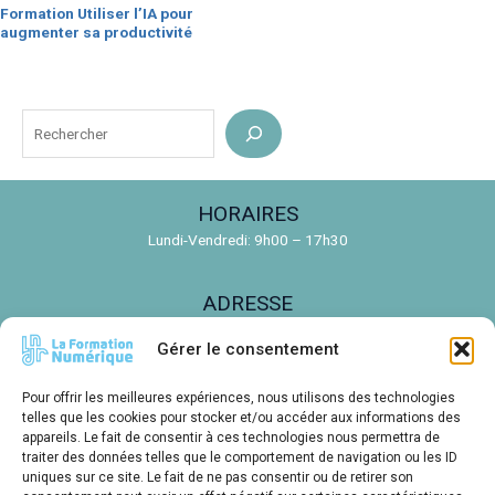
Formation Utiliser l’IA pour
augmenter sa productivité
R
e
c
HORAIRES
h
Lundi-Vendredi: 9h00 – 17h30
e
r
ADRESSE
c
150 Rue de la Découverte, 31670 Labège
h
Gérer le consentement
e
EMAIL
r
Pour offrir les meilleures expériences, nous utilisons des technologies
contact@ldnr.fr
telles que les cookies pour stocker et/ou accéder aux informations des
appareils. Le fait de consentir à ces technologies nous permettra de
traiter des données telles que le comportement de navigation ou les ID
TÉLÉPHONE
uniques sur ce site. Le fait de ne pas consentir ou de retirer son