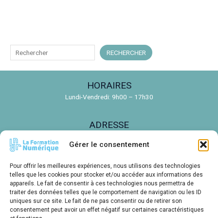
R
RECHERCHER
e
c
HORAIRES
h
Lundi-Vendredi: 9h00 – 17h30
e
r
ADRESSE
c
150 Rue de la Découverte, 31670 Labège
h
Gérer le consentement
e
EMAIL
Pour offrir les meilleures expériences, nous utilisons des technologies
r
telles que les cookies pour stocker et/ou accéder aux informations des
contact@ldnr.fr
appareils. Le fait de consentir à ces technologies nous permettra de
traiter des données telles que le comportement de navigation ou les ID
uniques sur ce site. Le fait de ne pas consentir ou de retirer son
TÉLÉPHONE
consentement peut avoir un effet négatif sur certaines caractéristiques
05 61 00 14 85