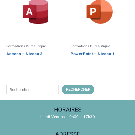
Formations Bureautique
Formations Bureautique
Access – Niveau 3
PowerPoint – Niveau 1
R
RECHERCHER
e
c
HORAIRES
h
Lundi-Vendredi: 9h00 – 17h30
e
r
ADRESSE