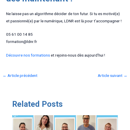
Ne laisse pas un algorithme décider de ton futur. Si tu es motivé(e)
et passionné(e) par le numérique, LDNR est là pour t’accompagner !
05 61 00 14 85
formation@ldnr.fr
Découvre nos formations
et rejoins-nous dès aujourd’hui !
Navigation
←
Article précédent
Article suivant
→
des
articles
Related Posts