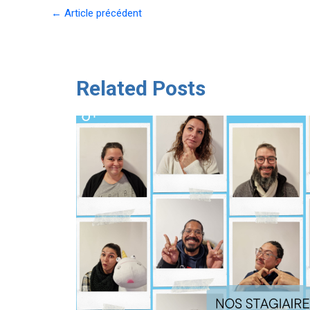
Navigation
←
Article précédent
des
articles
Related Posts