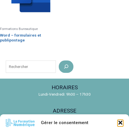
Formations Bureautique
Word – formulaires et
publipostage
R
e
c
HORAIRES
h
Lundi-Vendredi: 9h00 – 17h30
e
r
ADRESSE
c
150 Rue de la Découverte, 31670 Labège
h
Gérer le consentement
e