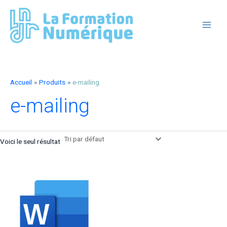
Aller
au
contenu
MAIN
MEN
Accueil
Produits
e-mailing
e-mailing
Voici le seul résultat