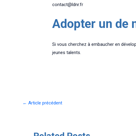
contact@ldnr.fr
Adopter un de n
Si vous cherchez à embaucher en développ
jeunes talents.
Navigation
←
Article précédent
des
articles
Related Posts