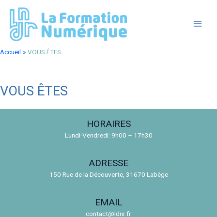
Aller
au
contenu
MAIN
MEN
Accueil
VOUS ÊTES
VOUS ÊTES
HORAIRES
Lundi-Vendredi: 9h00 – 17h30
ADRESSE
150 Rue de la Découverte, 31670 Labège
EMAIL
contact@ldnr.fr