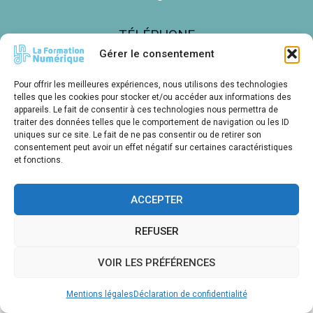
TÉLÉPHONE
05 61 00 14 85
Gérer le consentement
Pour offrir les meilleures expériences, nous utilisons des technologies
telles que les cookies pour stocker et/ou accéder aux informations des
appareils. Le fait de consentir à ces technologies nous permettra de
Créations E. LE BARON pour LDNR - Toutes reproductions sans
traiter des données telles que le comportement de navigation ou les ID
uniques sur ce site. Le fait de ne pas consentir ou de retirer son
accord interdites
consentement peut avoir un effet négatif sur certaines caractéristiques
Mentions Légales
-
Règlement intérieur
et fonctions.
ACCEPTER
REFUSER
VOIR LES PRÉFÉRENCES
Mentions légales
Déclaration de confidentialité