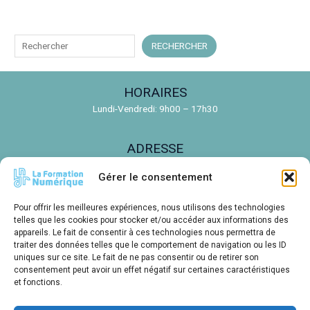
R
RECHERCHER
e
c
HORAIRES
h
Lundi-Vendredi: 9h00 – 17h30
e
r
ADRESSE
c
150 Rue de la Découverte, 31670 Labège
h
Gérer le consentement
e
EMAIL
Pour offrir les meilleures expériences, nous utilisons des technologies
r
contact@ldnr.fr
telles que les cookies pour stocker et/ou accéder aux informations des
appareils. Le fait de consentir à ces technologies nous permettra de
traiter des données telles que le comportement de navigation ou les ID
TÉLÉPHONE
uniques sur ce site. Le fait de ne pas consentir ou de retirer son
consentement peut avoir un effet négatif sur certaines caractéristiques
05 61 00 14 85
et fonctions.