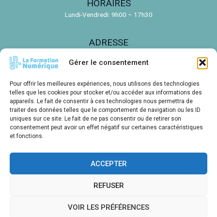
HORAIRES
h
Lundi-Vendredi: 9h00 – 17h30
e
r
ADRESSE
c
150 Rue de la Découverte, 31670 Labège
h
Gérer le consentement
e
EMAIL
Pour offrir les meilleures expériences, nous utilisons des technologies
r
telles que les cookies pour stocker et/ou accéder aux informations des
contact@ldnr.fr
appareils. Le fait de consentir à ces technologies nous permettra de
traiter des données telles que le comportement de navigation ou les ID
uniques sur ce site. Le fait de ne pas consentir ou de retirer son
TÉLÉPHONE
consentement peut avoir un effet négatif sur certaines caractéristiques
05 61 00 14 85
et fonctions.
ACCEPTER
Créations E. LE BARON pour LDNR - Toutes reproductions sans
REFUSER
accord interdites
Mentions Légales
-
Règlement intérieur
VOIR LES PRÉFÉRENCES