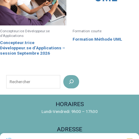
Concepteur.ice Développeur.se
Formation courte
d'Applications
Formation Méthode UML
Concepteur.trice
Développeur.se d’Applications –
session Septembre 2026
R
e
c
HORAIRES
h
Lundi-Vendredi: 9h00 – 17h30
e
r
ADRESSE
c
150 Rue de la Découverte, 31670 Labège
h