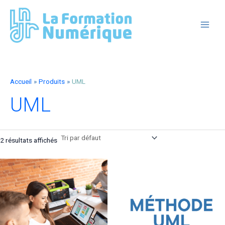
Aller
au
contenu
MAIN
MEN
Accueil
Produits
UML
UML
2 résultats affichés