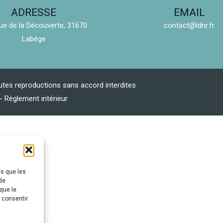
ADRESSE
EMAIL
ue de la Découverte, 31670
contact@ldnr.fr
Labège
tes reproductions sans accord interdites
-
Règlement intérieur
es que les
de
que le
s consentir