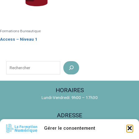
Formations Bureautique
Access – Niveau 1
R
e
c
HORAIRES
h
Lundi-Vendredi: 9h00 – 17h30
e
r
ADRESSE
c
150 Rue de la Découverte, 31670 Labège
h
Gérer le consentement
e