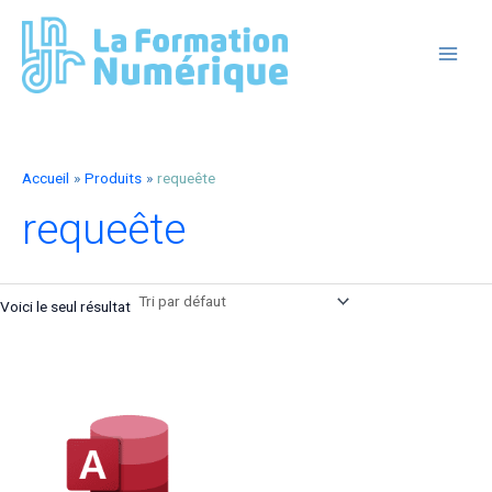
Aller
au
contenu
MAIN
MEN
Accueil
Produits
requeête
requeête
Voici le seul résultat