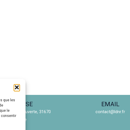
es que les
ADRESSE
EMAIL
de
que le
ue de la Découverte, 31670
contact@ldnr.fr
s consentir
Labège