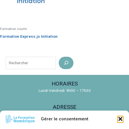
Formation courte
Formation Express.js Initiation
R
e
c
HORAIRES
h
Lundi-Vendredi: 9h00 – 17h30
e
r
ADRESSE
c
150 Rue de la Découverte, 31670 Labège
h
Gérer le consentement
e