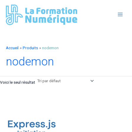
Aller
au
contenu
MAIN
MEN
Accueil
Produits
nodemon
nodemon
Voici le seul résultat