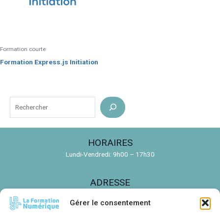
Formation courte
Formation Express.js Initiation
R
e
c
HORAIRES
h
Lundi-Vendredi: 9h00 – 17h30
e
r
ADRESSE
c
150 Rue de la Découverte, 31670 Labège
h
Gérer le consentement
e