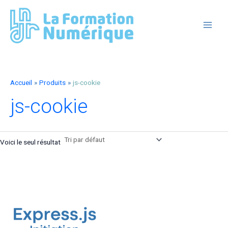
Aller
au
contenu
MAIN
MEN
Accueil
Produits
js-cookie
js-cookie
Voici le seul résultat