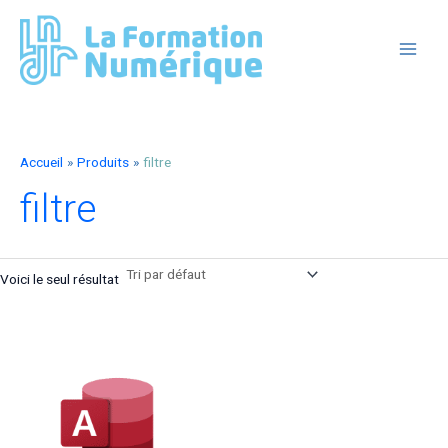
Aller
au
contenu
MAIN
MEN
Accueil
Produits
filtre
filtre
Voici le seul résultat