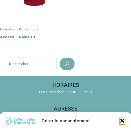
Formations Bureautique
Access – Niveau 3
R
e
c
HORAIRES
h
Lundi-Vendredi: 9h00 – 17h30
e
r
ADRESSE
c
150 Rue de la Découverte, 31670 Labège
h
Gérer le consentement
e