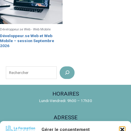
Développeur.se Web - Web Mobile
Développeur.se Web et Web
Mobile – session Septembre
2026
R
e
c
HORAIRES
h
Lundi-Vendredi: 9h00 – 17h30
e
r
ADRESSE
c
150 Rue de la Découverte, 31670 Labège
h
Gérer le consentement