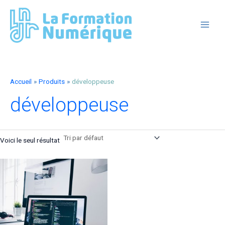
Aller
au
contenu
MAIN
MEN
Accueil
Produits
développeuse
développeuse
Voici le seul résultat